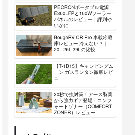
PECRONポータブル電源
E300LFPと100Wソーラー
パネルのレビュー｜評判や
いかに
BougeRV CR Pro 車載冷蔵
庫レビュー 冷えない？｜
20L 25L 29Lの比較
【T-1D15】キャンピングム
ーン ガスランタン徹底レビ
ュー
30秒で虫対策！アース製薬
から強力ギア登場！コンフ
ォートゾナー（COMFORT
ZONER）レビュー