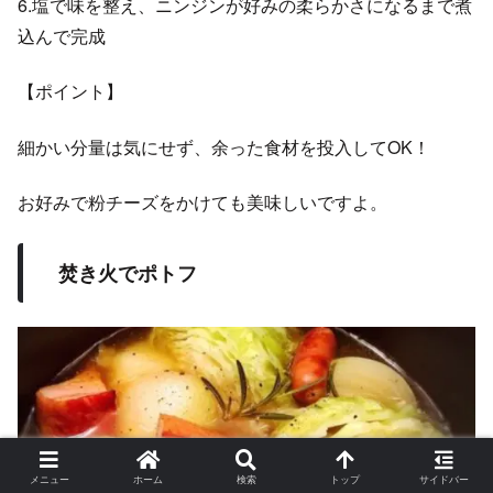
6.塩で味を整え、ニンジンが好みの柔らかさになるまで煮
込んで完成
【ポイント】
細かい分量は気にせず、余った食材を投入してOK！
お好みで粉チーズをかけても美味しいですよ。
焚き火でポトフ
メニュー
ホーム
検索
トップ
サイドバー