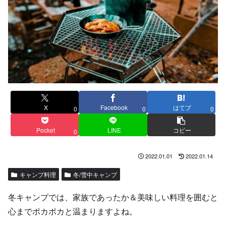
X
Facebook
はてブ
0
0
0
Pocket
LINE
コピー
0
2022.01.01
2022.01.14
キャンプ料理
冬/雪中キャンプ
冬キャンプでは、家族であったか＆美味しい料理を囲むと
心までポカポカと温まりますよね。