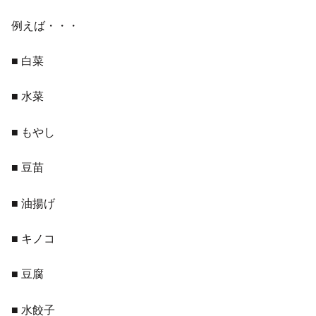
例えば・・・
■ 白菜
■ 水菜
■ もやし
■ 豆苗
■ 油揚げ
■ キノコ
■ 豆腐
■ 水餃子