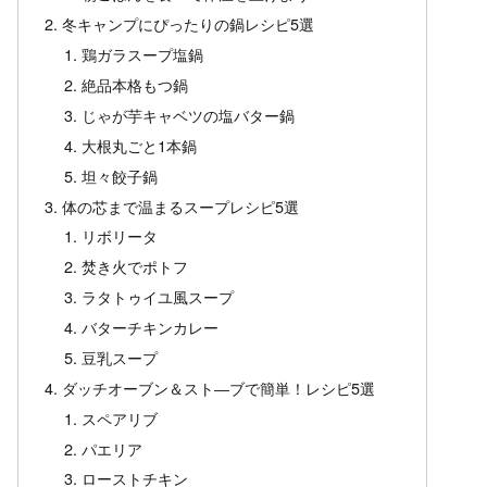
冬キャンプにぴったりの鍋レシピ5選
鶏ガラスープ塩鍋
絶品本格もつ鍋
じゃが芋キャベツの塩バター鍋
大根丸ごと1本鍋
坦々餃子鍋
体の芯まで温まるスープレシピ5選
リボリータ
焚き火でポトフ
ラタトゥイユ風スープ
バターチキンカレー
豆乳スープ
ダッチオーブン＆スト―ブで簡単！レシピ5選
スペアリブ
パエリア
ローストチキン