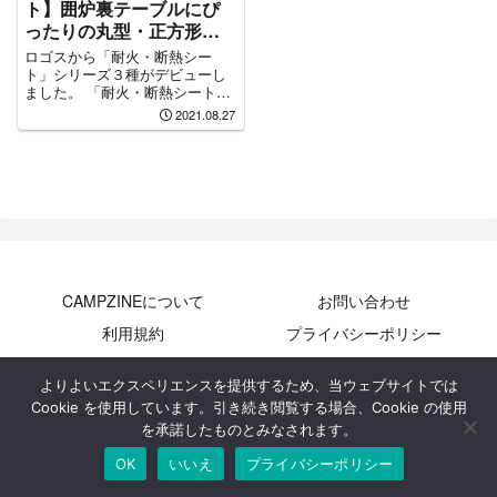
ト】囲炉裏テーブルにぴ
ったりの丸型・正方形｜
焚き火シート
ロゴスから「耐火・断熱シー
ト」シリーズ３種がデビューし
ました。 「耐火・断熱シート」
シリーズは、断熱...
2021.08.27
CAMPZINEについて
お問い合わせ
利用規約
プライバシーポリシー
ライター募集
よりよいエクスペリエンスを提供するため、当ウェブサイトでは
© 2020 キャンプジン.
Cookie を使用しています。引き続き閲覧する場合、Cookie の使用
を承諾したものとみなされます。
OK
いいえ
プライバシーポリシー
メニュー
ホーム
検索
トップ
サイドバー