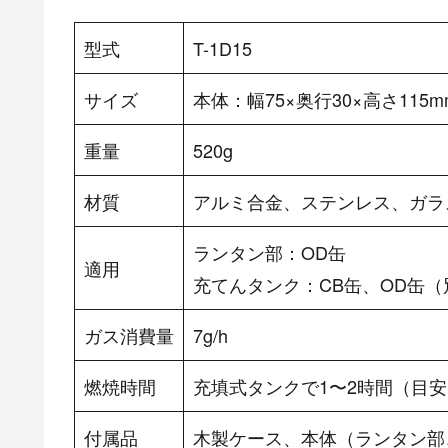
型式
T-1D15
サイズ
本体：幅75×奥行30×高さ115
重量
520g
材質
アルミ合金、ステンレス、ガラ
ランタン部：OD缶
適用
充てんタンク：CB缶、OD缶（
ガス消費量
7g/h
燃焼時間
充填式タンクで1〜2時間（目安
付属品
木製ケース、本体（ランタン部