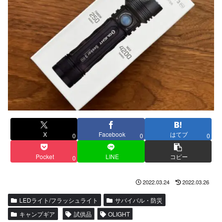
X
Facebook
はてブ
0
0
0
Pocket
LINE
コピー
0
2022.03.24
2022.03.26
LEDライト/フラッシュライト
サバイバル・防災
キャンプギア
試供品
OLIGHT