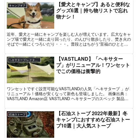
【愛犬とキャンプ】あると便利な
キャンプギア
グッズ6選｜持ち物リストで忘れ
物ナシ！
近年、愛犬と一緒にキャンプを楽しむ人が増えています。広大なキャ
ンプ場で愛犬と一緒に走り回ったり、のんびり散歩したり、焚き火の
そばで一緒にくつろいだり・・・。普段とはちがう”至福のひとと
き”ですよね。 そこで今回は、犬とキャンプに行くときのお...
【VASTLAND】「ヘキサター
ヘキサタープ/レクタタープ
プ」がリニューアル！ワンセット
でこの価格は衝撃的
ワンセットですぐ設営可能なVASTLANDの人気「ヘキサタープ 」が
リニューアル！価格が安くなって新色も登場しました。 画像出典：
VASTLAND Amazon店 VASTLAND ヘキサタープのスペック 製品名
ヘキサタープ 4人-6人用材...
【石油ストーブ 2022年最新】冬
石油ストーブ
キャンプにおすすめな石油ストー
ブ10選｜大人気ストーブ