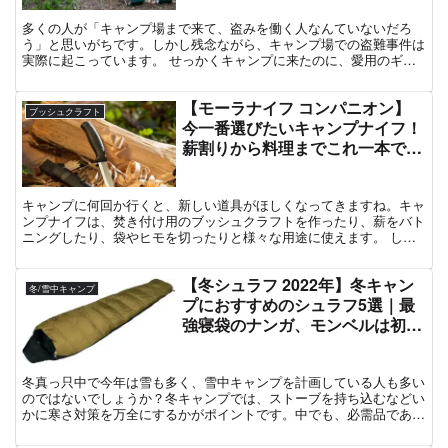
多くの人が「キャンプ場まで来て、盗みを働く人なんていないだろ
う」と思いがちです。しかし残念ながら、キャンプ場での盗難事件は
実際に起こっています。 せっかくキャンプに来たのに、愛用のギア
を盗まれてしまっては、楽しい気分が台無しですよね。 そこ...
【モーラナイフ コンパニオン】
ブッシュクラフト
今一番選びたいキャンプナイフ！
薪割りから料理までこれ一本で
OK
キャンプに何回か行くと、新しい道具がほしくなってきますね。キャ
ンプナイフは、焚き付け用のブッシュクラフトを作ったり、薪をバト
ニングしたり、袋やヒモを切ったりと様々な用途に使えます。 しか
し、キャンプナイフは種類が様々でどんなものを選んでいい...
【冬シュラフ 2022年】冬キャン
冬/雪中キャンプ
プにおすすめのシュラフ5選｜最
強寝袋のナンガ、モンベルは初心
者でも安心
冬真っ只中で今年は雪も多く、雪中キャンプを計画している人も多い
のではないでしょうか？冬キャンプでは、ストーブを持ち込むなどい
かに寒さ対策を万全にするかがポイントです。中でも、必需品である
シュラフの性能は重要！そこで今回は、シュラフの選び方や...