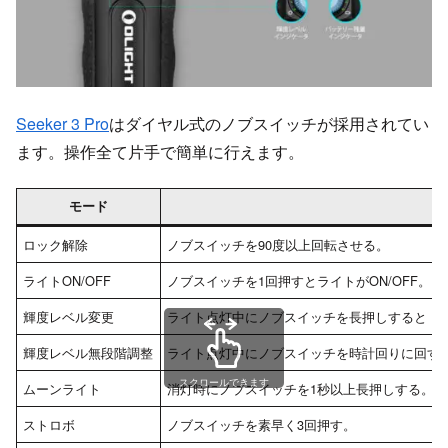
Seeker 3 Pro
はダイヤル式のノブスイッチが採用されてい
ます。操作全て片手で簡単に行えます。
モード
ロック解除
ノブスイッチを90度以上回転させる。
ライトON/OFF
ノブスイッチを1回押すとライトがON/OFF。
輝度レベル変更
ライト点灯中にノブスイッチを長押しすると「
輝度レベル無段階調整
ライト点灯中にノブスイッチを時計回りに回す
スクロールできます
ムーンライト
消灯時にノブスイッチを1秒以上長押しする。
ストロボ
ノブスイッチを素早く3回押す。