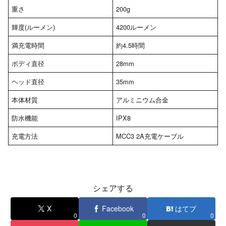
重さ
200g
輝度(ルーメン)
4200ルーメン
満充電時間
約4.5時間
ボディ直径
‎28mm
ヘッド直径
35mm
本体材質
アルミニウム合金
‎防水機能
IPX8
充電方法
MCC3 2A充電ケーブル
シェアする
X
Facebook
はてブ
0
0
0