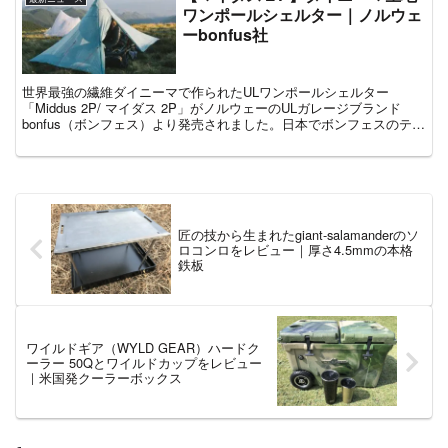
ワンポールシェルター｜ノルウェ
ーbonfus社
世界最強の繊維ダイニーマで作られたULワンポールシェルター
「Middus 2P/ マイダス 2P」がノルウェーのULガレージブランド
bonfus（ボンフェス）より発売されました。日本でボンフェスのテン
トが発売されるのは今回が初めてになります...
匠の技から生まれたgiant-salamanderのソ
ロコンロをレビュー｜厚さ4.5mmの本格
鉄板
ワイルドギア（WYLD GEAR）ハードク
ーラー 50Qとワイルドカップをレビュー
｜米国発クーラーボックス