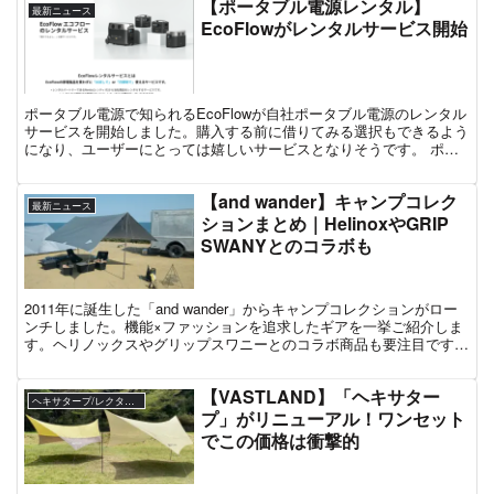
【ポータブル電源レンタル】
最新ニュース
EcoFlowがレンタルサービス開始
ポータブル電源で知られるEcoFlowが自社ポータブル電源のレンタル
サービスを開始しました。購入する前に借りてみる選択もできるよう
になり、ユーザーにとっては嬉しいサービスとなりそうです。 ポー
タブル電源レンタルサービスの概要 ポータブル電源...
【and wander】キャンプコレク
最新ニュース
ションまとめ｜HelinoxやGRIP
SWANYとのコラボも
2011年に誕生した「and wander」からキャンプコレクションがロー
ンチしました。機能×ファッションを追求したギアを一挙ご紹介しま
す。ヘリノックスやグリップスワニーとのコラボ商品も要注目です。
画像出典：and wander and ...
【VASTLAND】「ヘキサター
ヘキサタープ/レクタタープ
プ」がリニューアル！ワンセット
でこの価格は衝撃的