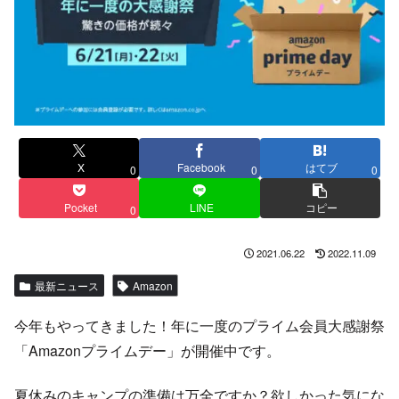
X
Facebook
はてブ
0
0
0
Pocket
LINE
コピー
0
2021.06.22
2022.11.09
最新ニュース
Amazon
今年もやってきました！年に一度のプライム会員大感謝祭
「Amazonプライムデー」が開催中です。
夏休みのキャンプの準備は万全ですか？欲しかった気にな