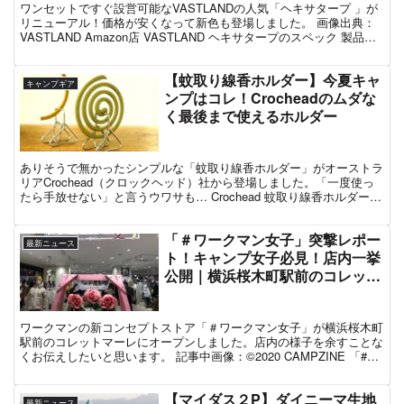
ワンセットですぐ設営可能なVASTLANDの人気「ヘキサタープ 」が
リニューアル！価格が安くなって新色も登場しました。 画像出典：
VASTLAND Amazon店 VASTLAND ヘキサタープのスペック 製品名
ヘキサタープ 4人-6人用材...
【蚊取り線香ホルダー】今夏キャ
キャンプギア
ンプはコレ！Crocheadのムダな
く最後まで使えるホルダー
ありそうで無かったシンプルな「蚊取り線香ホルダー」がオーストラ
リアCrochead（クロックヘッド）社から登場しました。「一度使っ
たら手放せない」と言うウワサも… Crochead 蚊取り線香ホルダーの
特徴 Crochead社の蚊取り線香ホ...
「＃ワークマン女子」突撃レポー
最新ニュース
ト！キャンプ女子必見！店内一挙
公開｜横浜桜木町駅前のコレット
マーレ
ワークマンの新コンセプトストア「＃ワークマン女子」が横浜桜木町
駅前のコレットマーレにオープンしました。店内の様子を余すことな
くお伝えしたいと思います。 記事中画像：©︎2020 CAMPZINE 「#ワ
ークマン女子」とは 株式会社ワークマン...
【マイダス２P】ダイニーマ生地
最新ニュース