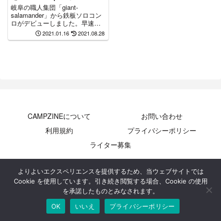
の本格鉄板
岐阜の職人集団「giant-
salamander」から鉄板ソロコン
ロがデビューしました。早速、
レビュ...
2021.01.16
2021.08.28
CAMPZINEについて
お問い合わせ
利用規約
プライバシーポリシー
ライター募集
© 2020 キャンプジン.
よりよいエクスペリエンスを提供するため、当ウェブサイトでは
Cookie を使用しています。引き続き閲覧する場合、Cookie の使用
を承諾したものとみなされます。
OK
いいえ
プライバシーポリシー
メニュー
ホーム
検索
トップ
サイドバー