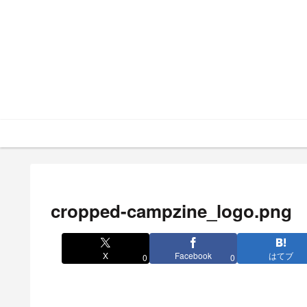
cropped-campzine_logo.png
X
Facebook
はてブ
0
0