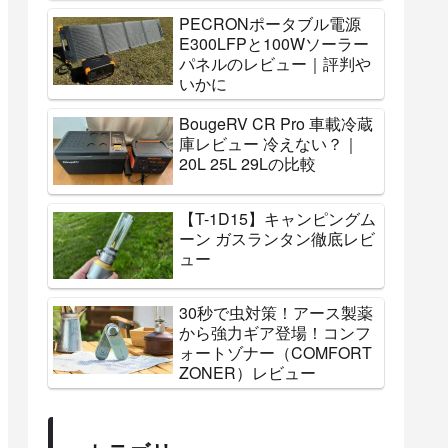
PECRONポータブル電源
E300LFPと100Wソーラー
パネルのレビュー｜評判や
いかに
BougeRV CR Pro 車載冷蔵
庫レビュー 冷えない？｜
20L 25L 29Lの比較
【T-1D15】キャンピングム
ーン ガスランタン徹底レビ
ュー
30秒で虫対策！アース製薬
から強力ギア登場！コンフ
ォートゾナー（COMFORT
ZONER）レビュー