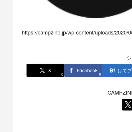
https://campzine.jp/wp-content/uploads/2020
シ
X
Facebook
はてブ
0
0
CAMPZ