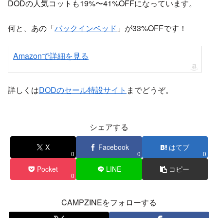
DODの人気コットも19%〜41%OFFになっています。
何と、あの「
バックインベッド
」が33%OFFです！
Amazonで詳細を見る
詳しくは
DODのセール特設サイト
までどうぞ。
シェアする
X
Facebook
はてブ
0
0
0
Pocket
LINE
コピー
0
CAMPZINEをフォローする